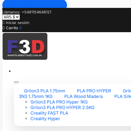
Ir al contenido principal
Llámanos: +5491154648121

Iniciar sesión

Carrito
0
Grilon3 PLA 1.75mm
PLA PRO HYPER
Gri
3N3 1.75mm 1KG
PLA Wood Madera
PLA Sil
Grilon3 PLA PRO Hyper 1KG
Grilon3 PLA PRO HYPER 2.5KG
Creality FAST PLA
Creality Hyper