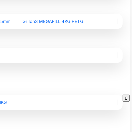
.75mm
Grilon3 MEGAFILL 4KG PETG

1KG