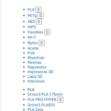
PLA

PETg

ABS

HIPS
Flexibles

PP-T
Nylon

Acetal
PVA
Muestras
Resinas
Repuestos
Impresoras 3D
Lapiz 3D
Interiores
PLA
Grilon3 PLA 1.75mm
PLA PRO HYPER

Grilon3 PLA870
PLA Zeta