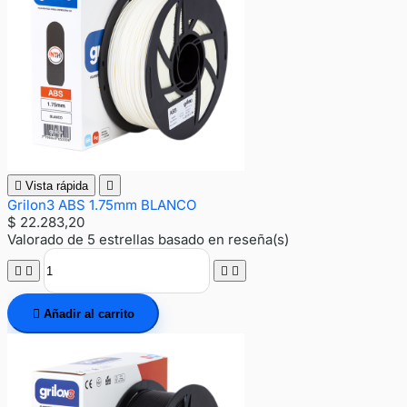

Vista rápida

Grilon3 ABS 1.75mm BLANCO
$ 22.283,20
Valorado
de 5 estrellas basado en
reseña(s)





Añadir al carrito