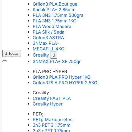
Grilon3 PLA Boutique
Kodak PLA+ 2.85mm
PLA 3N3 1.75mm 500grs
PLA 3N3 1.75mm 1KG
PLA Wood Madera
PLA Silk / Seda
Grilon3 ASTRA
3NMax PLA+
MEGAFILL 4KG

Todas
Creality

3NMAX PLA+ SE 750gr
PLA PRO HYPER
Grilon3 PLA PRO Hyper 1KG
Grilon3 PLA PRO HYPER 2.5KG
Creality
Creality FAST PLA
Creality Hyper
PETg
PETg Maxicarretes
3n3 PETG 1.75mm
3n3 ePET 1.75mm