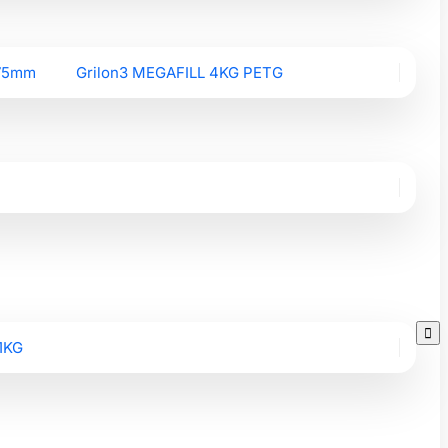
.75mm
Grilon3 MEGAFILL 4KG PETG

1KG