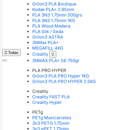
Grilon3 PLA Boutique
Kodak PLA+ 2.85mm
PLA 3N3 1.75mm 500grs
PLA 3N3 1.75mm 1KG
PLA Wood Madera
PLA Silk / Seda
Grilon3 ASTRA
3NMax PLA+
MEGAFILL 4KG

Todas
Creality

3NMAX PLA+ SE 750gr
PLA PRO HYPER
Grilon3 PLA PRO Hyper 1KG
Grilon3 PLA PRO HYPER 2.5KG
Creality
Creality FAST PLA
Creality Hyper
PETg
PETg Maxicarretes
3n3 PETG 1.75mm
3n3 ePET 1.75mm