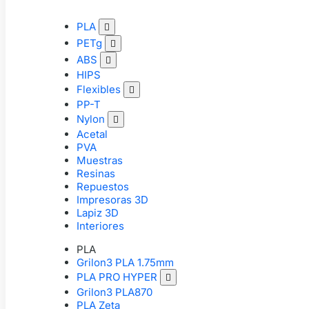
PLA

PETg

ABS

HIPS
Flexibles

PP-T
Nylon

Acetal
PVA
Muestras
Resinas
Repuestos
Impresoras 3D
Lapiz 3D
Interiores
PLA
Grilon3 PLA 1.75mm
PLA PRO HYPER

Grilon3 PLA870
PLA Zeta