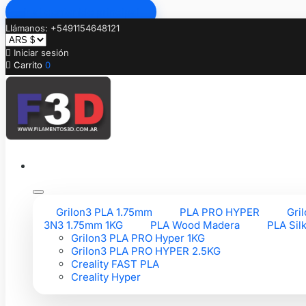
Ir al contenido principal
Llámanos: +5491154648121

Iniciar sesión

Carrito
0
Grilon3 PLA 1.75mm
PLA PRO HYPER
Gri
3N3 1.75mm 1KG
PLA Wood Madera
PLA Sil
Grilon3 PLA PRO Hyper 1KG
Grilon3 PLA PRO HYPER 2.5KG
Creality FAST PLA
Creality Hyper