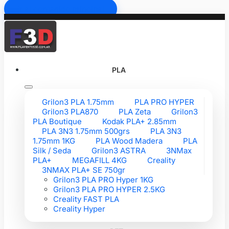
Ir al contenido principal
PLA
Grilon3 PLA 1.75mm
PLA PRO HYPER
Grilon3 PLA870
PLA Zeta
Grilon3
PLA Boutique
Kodak PLA+ 2.85mm
PLA 3N3 1.75mm 500grs
PLA 3N3
1.75mm 1KG
PLA Wood Madera
PLA
Silk / Seda
Grilon3 ASTRA
3NMax
PLA+
MEGAFILL 4KG
Creality
3NMAX PLA+ SE 750gr
Grilon3 PLA PRO Hyper 1KG
Grilon3 PLA PRO HYPER 2.5KG
Creality FAST PLA
Creality Hyper