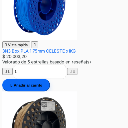

Vista rápida

3N3 Box PLA 1.75mm CELESTE x1KG
$ 20.003,20
Valorado
de 5 estrellas basado en
reseña(s)





Añadir al carrito