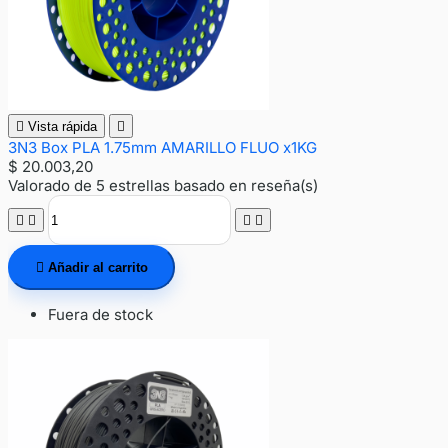

Vista rápida

3N3 Box PLA 1.75mm AMARILLO FLUO x1KG
$ 20.003,20
Valorado
de 5 estrellas basado en
reseña(s)





Añadir al carrito
Fuera de stock