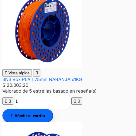

Vista rápida

3N3 Box PLA 1.75mm NARANJA x1KG
$ 20.003,20
Valorado
de 5 estrellas basado en
reseña(s)





Añadir al carrito