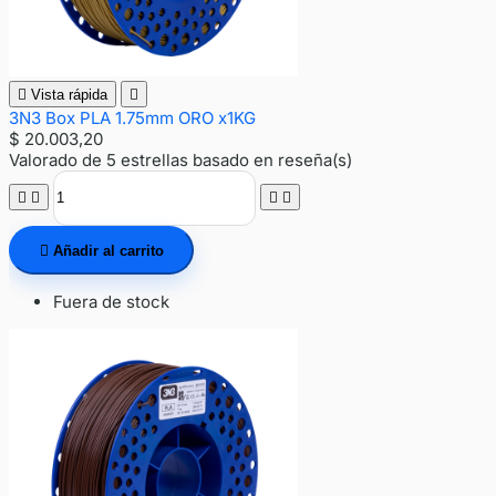

Vista rápida

3N3 Box PLA 1.75mm ORO x1KG
$ 20.003,20
Valorado
de 5 estrellas basado en
reseña(s)





Añadir al carrito
Fuera de stock