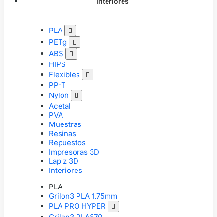
Interiores
PLA

PETg

ABS

HIPS
Flexibles

PP-T
Nylon

Acetal
PVA
Muestras
Resinas
Repuestos
Impresoras 3D
Lapiz 3D
Interiores
PLA
Grilon3 PLA 1.75mm
PLA PRO HYPER

Grilon3 PLA870