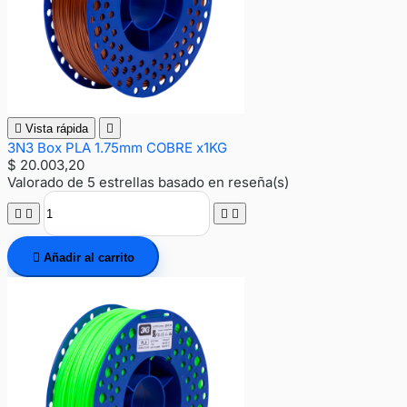

Vista rápida

3N3 Box PLA 1.75mm COBRE x1KG
$ 20.003,20
Valorado
de 5 estrellas basado en
reseña(s)





Añadir al carrito