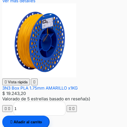
Ver más detalles

Vista rápida

3N3 Box PLA 1.75mm AMARILLO x1KG
$ 19.243,20
Valorado
de 5 estrellas basado en
reseña(s)





Añadir al carrito