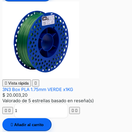

Vista rápida

3N3 Box PLA 1.75mm VERDE x1KG
$ 20.003,20
Valorado
de 5 estrellas basado en
reseña(s)





Añadir al carrito