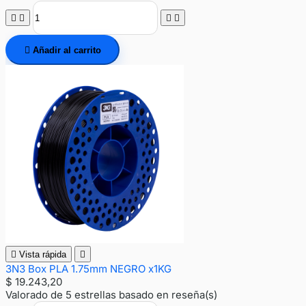





Añadir al carrito

Vista rápida

3N3 Box PLA 1.75mm NEGRO x1KG
$ 19.243,20
Valorado
de 5 estrellas basado en
reseña(s)