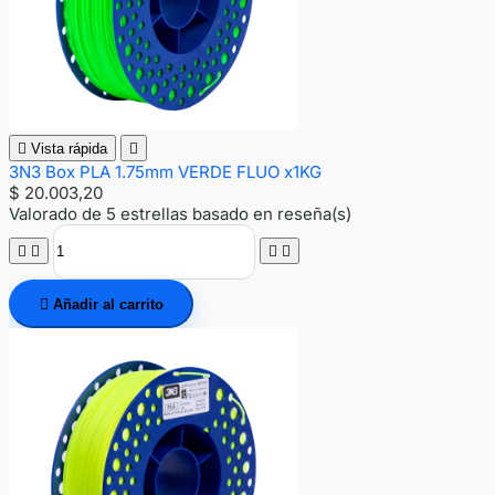

Vista rápida

3N3 Box PLA 1.75mm VERDE FLUO x1KG
$ 20.003,20
Valorado
de 5 estrellas basado en
reseña(s)





Añadir al carrito