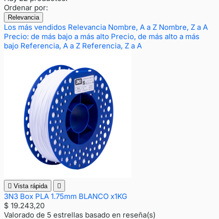
Ordenar por:
Relevancia
Los más vendidos
Relevancia
Nombre, A a Z
Nombre, Z a A
Precio: de más bajo a más alto
Precio, de más alto a más
bajo
Referencia, A a Z
Referencia, Z a A

Vista rápida

3N3 Box PLA 1.75mm BLANCO x1KG
$ 19.243,20
Valorado
de 5 estrellas basado en
reseña(s)