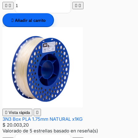





Añadir al carrito

Vista rápida

3N3 Box PLA 1.75mm NATURAL x1KG
$ 20.003,20
Valorado
de 5 estrellas basado en
reseña(s)