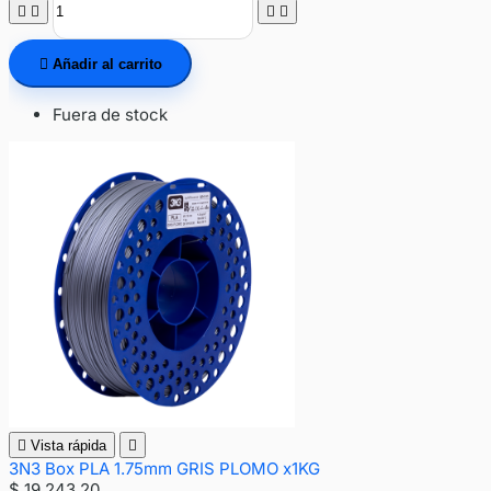





Añadir al carrito
Fuera de stock

Vista rápida

3N3 Box PLA 1.75mm GRIS PLOMO x1KG
$ 19.243,20