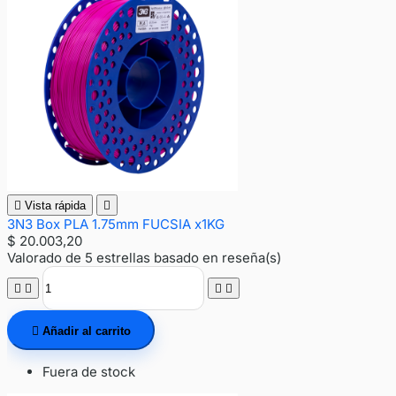

Vista rápida

3N3 Box PLA 1.75mm FUCSIA x1KG
$ 20.003,20
Valorado
de 5 estrellas basado en
reseña(s)





Añadir al carrito
Fuera de stock