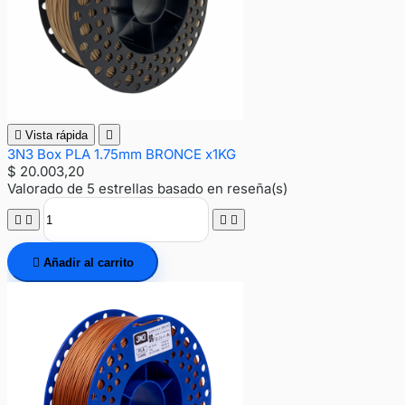

Vista rápida

3N3 Box PLA 1.75mm BRONCE x1KG
$ 20.003,20
Valorado
de 5 estrellas basado en
reseña(s)





Añadir al carrito