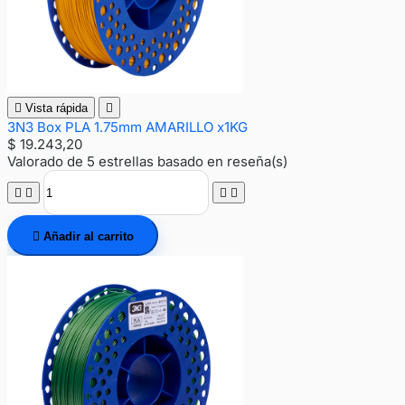

Vista rápida

3N3 Box PLA 1.75mm AMARILLO x1KG
$ 19.243,20
Valorado
de 5 estrellas basado en
reseña(s)





Añadir al carrito