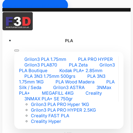
Ir al contenido principal
PLA
Grilon3 PLA 1.75mm
PLA PRO HYPER
Grilon3 PLA870
PLA Zeta
Grilon3
PLA Boutique
Kodak PLA+ 2.85mm
PLA 3N3 1.75mm 500grs
PLA 3N3
1.75mm 1KG
PLA Wood Madera
PLA
Silk / Seda
Grilon3 ASTRA
3NMax
PLA+
MEGAFILL 4KG
Creality
3NMAX PLA+ SE 750gr
Grilon3 PLA PRO Hyper 1KG
Grilon3 PLA PRO HYPER 2.5KG
Creality FAST PLA
Creality Hyper