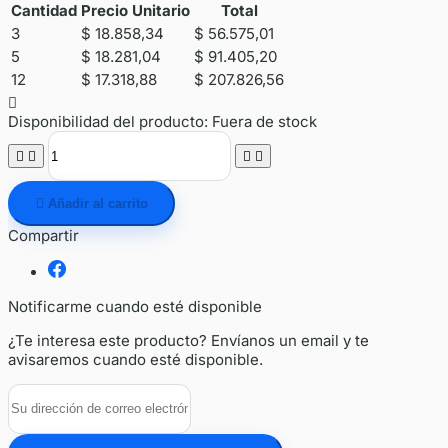
Cantidad
Precio Unitario
Total
3
$ 18.858,34
$ 56.575,01
5
$ 18.281,04
$ 91.405,20
12
$ 17.318,88
$ 207.826,56

Disponibilidad del producto:
Fuera de stock





Añadir al carrito
Compartir
Notificarme cuando esté disponible
¿Te interesa este producto? Envíanos un email y te
avisaremos cuando esté disponible.