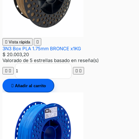

Vista rápida

3N3 Box PLA 1.75mm BRONCE x1KG
$ 20.003,20
Valorado
de 5 estrellas basado en
reseña(s)





Añadir al carrito