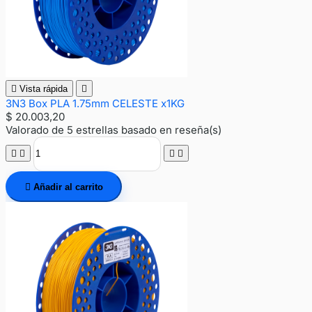

Vista rápida

3N3 Box PLA 1.75mm CELESTE x1KG
$ 20.003,20
Valorado
de 5 estrellas basado en
reseña(s)





Añadir al carrito