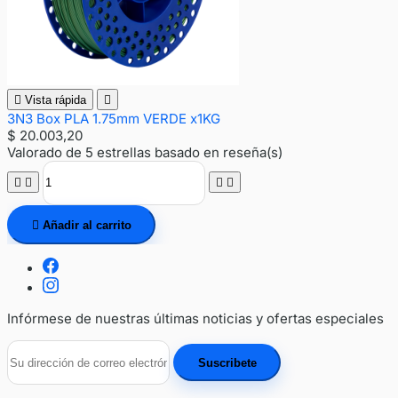

Vista rápida

3N3 Box PLA 1.75mm VERDE x1KG
$ 20.003,20
Valorado
de 5 estrellas basado en
reseña(s)





Añadir al carrito
Infórmese de nuestras últimas noticias y ofertas especiales