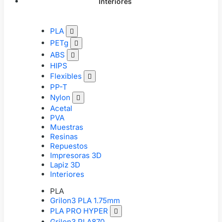
Interiores
PLA

PETg

ABS

HIPS
Flexibles

PP-T
Nylon

Acetal
PVA
Muestras
Resinas
Repuestos
Impresoras 3D
Lapiz 3D
Interiores
PLA
Grilon3 PLA 1.75mm
PLA PRO HYPER

Grilon3 PLA870