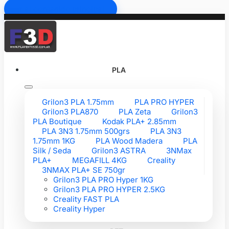
Ir al contenido principal
PLA
Grilon3 PLA 1.75mm
PLA PRO HYPER
Grilon3 PLA870
PLA Zeta
Grilon3
PLA Boutique
Kodak PLA+ 2.85mm
PLA 3N3 1.75mm 500grs
PLA 3N3
1.75mm 1KG
PLA Wood Madera
PLA
Silk / Seda
Grilon3 ASTRA
3NMax
PLA+
MEGAFILL 4KG
Creality
3NMAX PLA+ SE 750gr
Grilon3 PLA PRO Hyper 1KG
Grilon3 PLA PRO HYPER 2.5KG
Creality FAST PLA
Creality Hyper