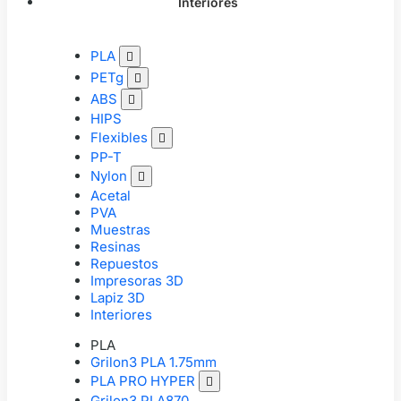
Interiores
PLA

PETg

ABS

HIPS
Flexibles

PP-T
Nylon

Acetal
PVA
Muestras
Resinas
Repuestos
Impresoras 3D
Lapiz 3D
Interiores
PLA
Grilon3 PLA 1.75mm
PLA PRO HYPER

Grilon3 PLA870