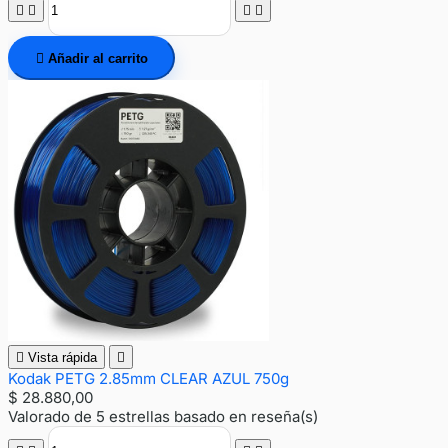





Añadir al carrito

Vista rápida

Kodak PETG 2.85mm CLEAR AZUL 750g
$ 28.880,00
Valorado
de 5 estrellas basado en
reseña(s)