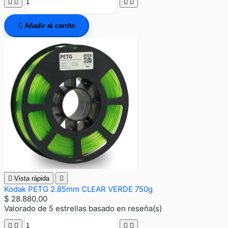





Añadir al carrito

Vista rápida

Kodak PETG 2.85mm CLEAR VERDE 750g
$ 28.880,00
Valorado
de 5 estrellas basado en
reseña(s)



