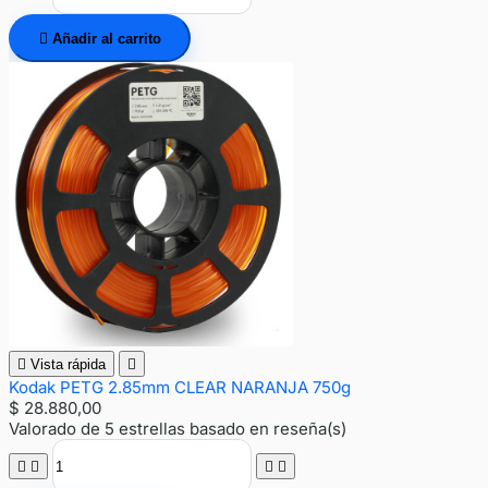

Añadir al carrito

Vista rápida

Kodak PETG 2.85mm CLEAR NARANJA 750g
$ 28.880,00
Valorado
de 5 estrellas basado en
reseña(s)



