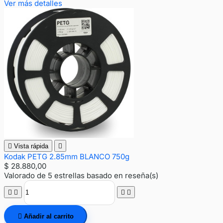
Ver más detalles

Vista rápida

Kodak PETG 2.85mm BLANCO 750g
$ 28.880,00
Valorado
de 5 estrellas basado en
reseña(s)





Añadir al carrito