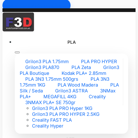
Ir al contenido principal
PLA
Grilon3 PLA 1.75mm
PLA PRO HYPER
Grilon3 PLA870
PLA Zeta
Grilon3
PLA Boutique
Kodak PLA+ 2.85mm
PLA 3N3 1.75mm 500grs
PLA 3N3
1.75mm 1KG
PLA Wood Madera
PLA
Silk / Seda
Grilon3 ASTRA
3NMax
PLA+
MEGAFILL 4KG
Creality
3NMAX PLA+ SE 750gr
Grilon3 PLA PRO Hyper 1KG
Grilon3 PLA PRO HYPER 2.5KG
Creality FAST PLA
Creality Hyper