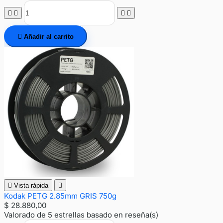





Añadir al carrito

Vista rápida

Kodak PETG 2.85mm GRIS 750g
$ 28.880,00
Valorado
de 5 estrellas basado en
reseña(s)