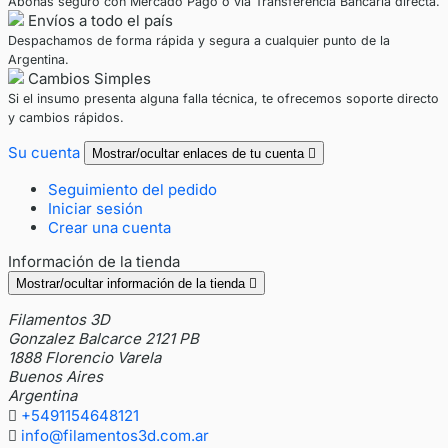
Abonás seguro con Mercado Pago o vía Transferencia Bancaria directa.
Envíos a todo el país
Despachamos de forma rápida y segura a cualquier punto de la
Argentina.
Cambios Simples
Si el insumo presenta alguna falla técnica, te ofrecemos soporte directo
y cambios rápidos.
Su cuenta
Mostrar/ocultar enlaces de tu cuenta

Seguimiento del pedido
Iniciar sesión
Crear una cuenta
Información de la tienda
Mostrar/ocultar información de la tienda

Filamentos 3D
Gonzalez Balcarce 2121 PB
1888 Florencio Varela
Buenos Aires
Argentina

+5491154648121

info@filamentos3d.com.ar