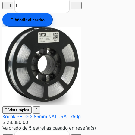





Añadir al carrito

Vista rápida

Kodak PETG 2.85mm NATURAL 750g
$ 28.880,00
Valorado
de 5 estrellas basado en
reseña(s)