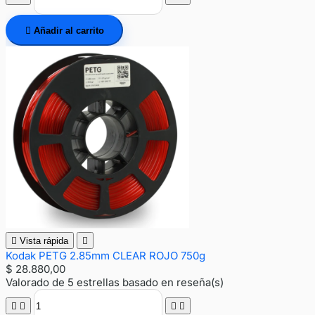

Añadir al carrito

Vista rápida

Kodak PETG 2.85mm CLEAR ROJO 750g
$ 28.880,00
Valorado
de 5 estrellas basado en
reseña(s)



