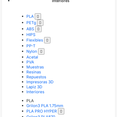
Interiores
PLA

PETg

ABS

HIPS
Flexibles

PP-T
Nylon

Acetal
PVA
Muestras
Resinas
Repuestos
Impresoras 3D
Lapiz 3D
Interiores
PLA
Grilon3 PLA 1.75mm
PLA PRO HYPER

Grilon3 PLA870