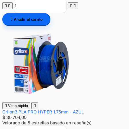





Añadir al carrito

Vista rápida

Grilon3 PLA PRO HYPER 1.75mm - AZUL
$ 30.704,00
Valorado
de 5 estrellas basado en
reseña(s)