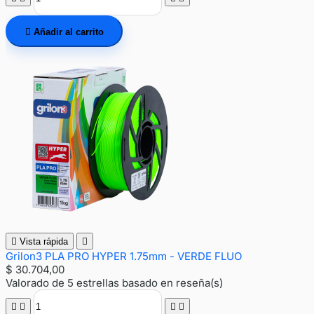

Añadir al carrito

Vista rápida

Grilon3 PLA PRO HYPER 1.75mm - VERDE FLUO
$ 30.704,00
Valorado
de 5 estrellas basado en
reseña(s)



