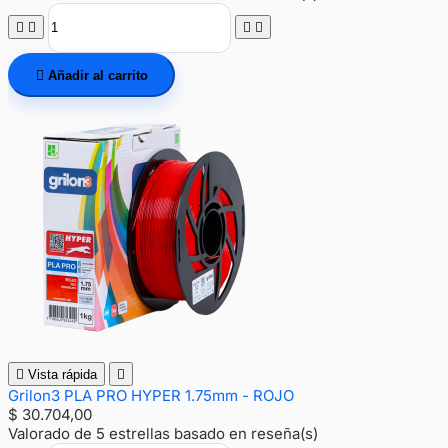





Añadir al carrito

Vista rápida

Grilon3 PLA PRO HYPER 1.75mm - ROJO
$ 30.704,00
Valorado
de 5 estrellas basado en
reseña(s)