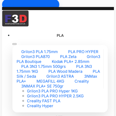
Ir al contenido principal
PLA
Grilon3 PLA 1.75mm
PLA PRO HYPER
Grilon3 PLA870
PLA Zeta
Grilon3
PLA Boutique
Kodak PLA+ 2.85mm
PLA 3N3 1.75mm 500grs
PLA 3N3
1.75mm 1KG
PLA Wood Madera
PLA
Silk / Seda
Grilon3 ASTRA
3NMax
PLA+
MEGAFILL 4KG
Creality
3NMAX PLA+ SE 750gr
Grilon3 PLA PRO Hyper 1KG
Grilon3 PLA PRO HYPER 2.5KG
Creality FAST PLA
Creality Hyper