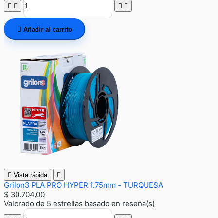





Añadir al carrito

Vista rápida

Grilon3 PLA PRO HYPER 1.75mm - TURQUESA
$ 30.704,00
Valorado
de 5 estrellas basado en
reseña(s)