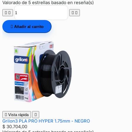
Valorado
de 5 estrellas basado en
reseña(s)





Añadir al carrito

Vista rápida

Grilon3 PLA PRO HYPER 1.75mm - NEGRO
$ 30.704,00