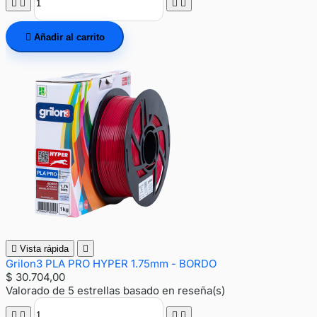





Añadir al carrito

Vista rápida

Grilon3 PLA PRO HYPER 1.75mm - BORDO
$ 30.704,00
Valorado
de 5 estrellas basado en
reseña(s)



