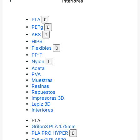
Interiores
PLA

PETg

ABS

HIPS
Flexibles

PP-T
Nylon

Acetal
PVA
Muestras
Resinas
Repuestos
Impresoras 3D
Lapiz 3D
Interiores
PLA
Grilon3 PLA 1.75mm
PLA PRO HYPER

Grilon3 PLA870