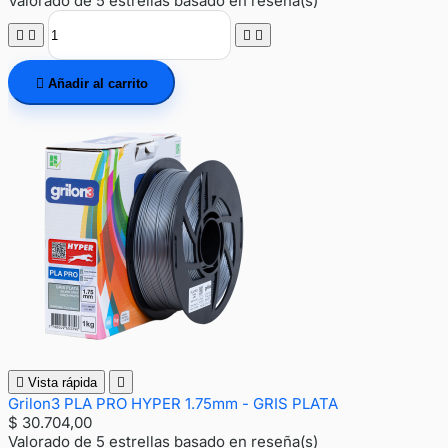
Valorado
de 5 estrellas basado en
reseña(s)





Añadir al carrito

Vista rápida

Grilon3 PLA PRO HYPER 1.75mm - GRIS PLATA
$ 30.704,00
Valorado
de 5 estrellas basado en
reseña(s)