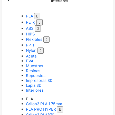
Interiores
PLA

PETg

ABS

HIPS
Flexibles

PP-T
Nylon

Acetal
PVA
Muestras
Resinas
Repuestos
Impresoras 3D
Lapiz 3D
Interiores
PLA
Grilon3 PLA 1.75mm
PLA PRO HYPER

Grilon3 PLA870