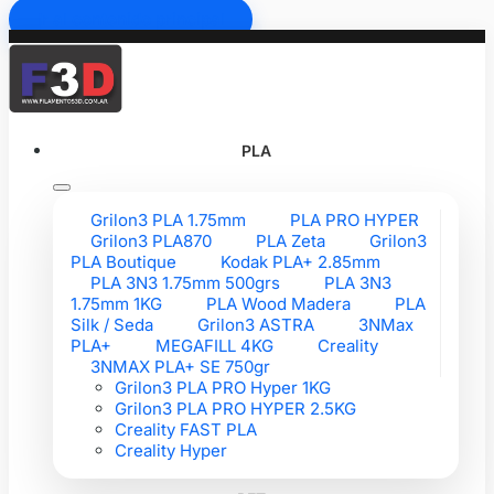
Ir al contenido principal
PLA
Grilon3 PLA 1.75mm
PLA PRO HYPER
Grilon3 PLA870
PLA Zeta
Grilon3
PLA Boutique
Kodak PLA+ 2.85mm
PLA 3N3 1.75mm 500grs
PLA 3N3
1.75mm 1KG
PLA Wood Madera
PLA
Silk / Seda
Grilon3 ASTRA
3NMax
PLA+
MEGAFILL 4KG
Creality
3NMAX PLA+ SE 750gr
Grilon3 PLA PRO Hyper 1KG
Grilon3 PLA PRO HYPER 2.5KG
Creality FAST PLA
Creality Hyper