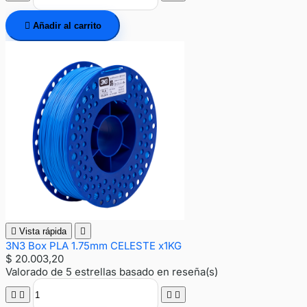

Añadir al carrito

Vista rápida

3N3 Box PLA 1.75mm CELESTE x1KG
$ 20.003,20
Valorado
de 5 estrellas basado en
reseña(s)



