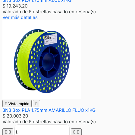
3N3 Box PLA 1.75mm AZUL x1KG
$ 19.243,20
Valorado
de 5 estrellas basado en
reseña(s)
Ver más detalles

Vista rápida

3N3 Box PLA 1.75mm AMARILLO FLUO x1KG
$ 20.003,20
Valorado
de 5 estrellas basado en
reseña(s)



