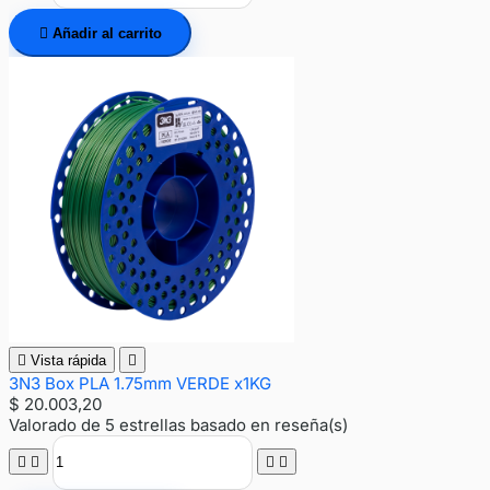

Añadir al carrito

Vista rápida

3N3 Box PLA 1.75mm VERDE x1KG
$ 20.003,20
Valorado
de 5 estrellas basado en
reseña(s)



