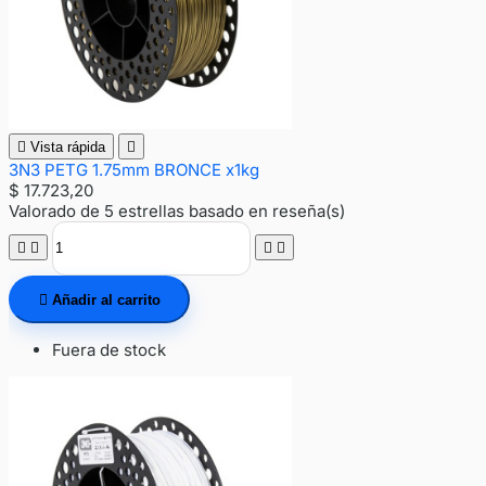

Vista rápida

3N3 PETG 1.75mm BRONCE x1kg
$ 17.723,20
Valorado
de 5 estrellas basado en
reseña(s)





Añadir al carrito
Fuera de stock