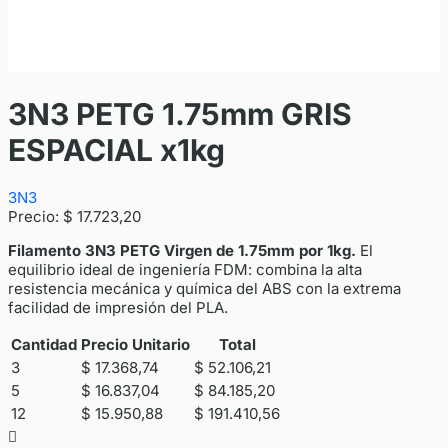
3N3 PETG 1.75mm GRIS
ESPACIAL x1kg
3N3
Precio:
$ 17.723,20
Filamento 3N3 PETG Virgen de 1.75mm por 1kg.
El
equilibrio ideal de ingeniería FDM: combina la alta
resistencia mecánica y química del ABS con la extrema
facilidad de impresión del PLA.
Cantidad
Precio Unitario
Total
3
$ 17.368,74
$ 52.106,21
5
$ 16.837,04
$ 84.185,20
12
$ 15.950,88
$ 191.410,56
