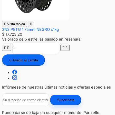

Vista rápida

3N3 PETG 1.75mm NEGRO x1kg
$ 17.723,20
Valorado
de 5 estrellas basado en
reseña(s)





Añadir al carrito
Infórmese de nuestras últimas noticias y ofertas especiales
Puede darse de baja en cualquier momento. Para ello,