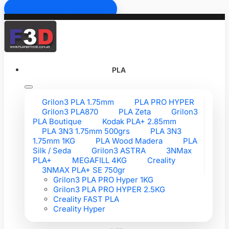
Ir al contenido principal
PLA
Grilon3 PLA 1.75mm
PLA PRO HYPER
Grilon3 PLA870
PLA Zeta
Grilon3
PLA Boutique
Kodak PLA+ 2.85mm
PLA 3N3 1.75mm 500grs
PLA 3N3
1.75mm 1KG
PLA Wood Madera
PLA
Silk / Seda
Grilon3 ASTRA
3NMax
PLA+
MEGAFILL 4KG
Creality
3NMAX PLA+ SE 750gr
Grilon3 PLA PRO Hyper 1KG
Grilon3 PLA PRO HYPER 2.5KG
Creality FAST PLA
Creality Hyper