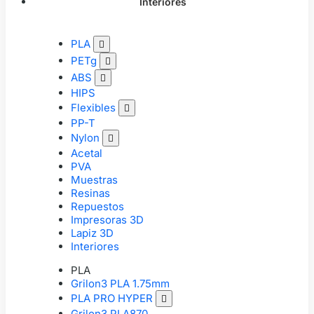
Interiores
PLA

PETg

ABS

HIPS
Flexibles

PP-T
Nylon

Acetal
PVA
Muestras
Resinas
Repuestos
Impresoras 3D
Lapiz 3D
Interiores
PLA
Grilon3 PLA 1.75mm
PLA PRO HYPER

Grilon3 PLA870