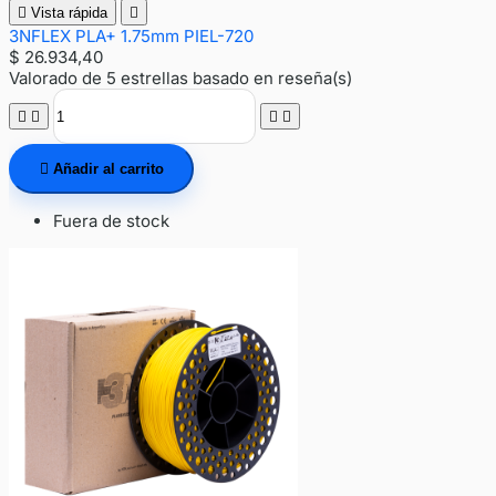

Vista rápida

3NFLEX PLA+ 1.75mm PIEL-720
$ 26.934,40
Valorado
de 5 estrellas basado en
reseña(s)





Añadir al carrito
Fuera de stock