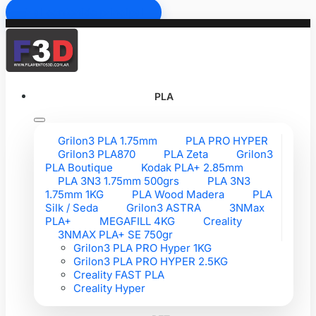
Ir al contenido principal
PLA
Grilon3 PLA 1.75mm
PLA PRO HYPER
Grilon3 PLA870
PLA Zeta
Grilon3
PLA Boutique
Kodak PLA+ 2.85mm
PLA 3N3 1.75mm 500grs
PLA 3N3
1.75mm 1KG
PLA Wood Madera
PLA
Silk / Seda
Grilon3 ASTRA
3NMax
PLA+
MEGAFILL 4KG
Creality
3NMAX PLA+ SE 750gr
Grilon3 PLA PRO Hyper 1KG
Grilon3 PLA PRO HYPER 2.5KG
Creality FAST PLA
Creality Hyper