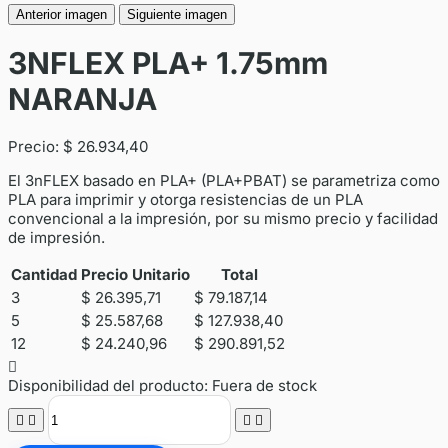
Anterior imagen
Siguiente imagen
3NFLEX PLA+ 1.75mm
NARANJA
Precio:
$ 26.934,40
El 3nFLEX basado en PLA+ (PLA+PBAT) se parametriza como
PLA para imprimir y otorga resistencias de un PLA
convencional a la impresión, por su mismo precio y facilidad
de impresión.
Cantidad
Precio Unitario
Total
3
$ 26.395,71
$ 79.187,14
5
$ 25.587,68
$ 127.938,40
12
$ 24.240,96
$ 290.891,52

Disponibilidad del producto:
Fuera de stock



