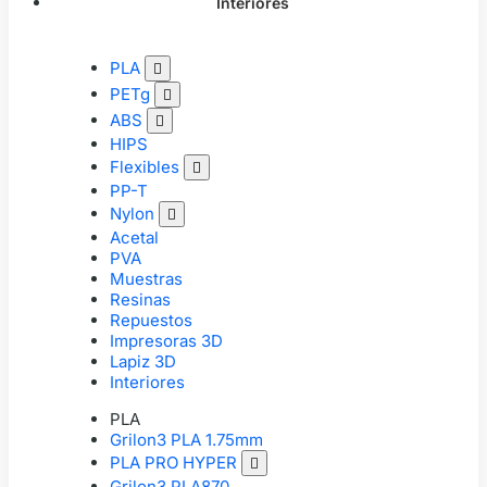
Interiores
PLA

PETg

ABS

HIPS
Flexibles

PP-T
Nylon

Acetal
PVA
Muestras
Resinas
Repuestos
Impresoras 3D
Lapiz 3D
Interiores
PLA
Grilon3 PLA 1.75mm
PLA PRO HYPER

Grilon3 PLA870