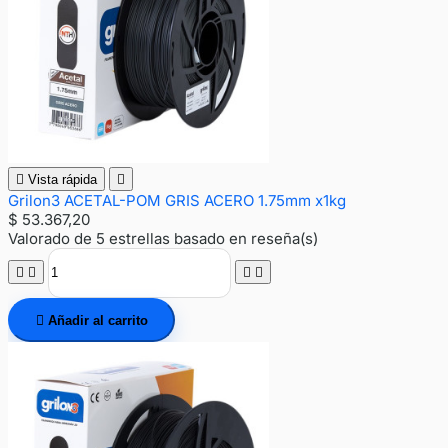

Vista rápida

Grilon3 ACETAL-POM GRIS ACERO 1.75mm x1kg
$ 53.367,20
Valorado
de 5 estrellas basado en
reseña(s)





Añadir al carrito