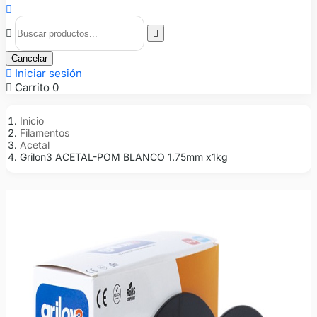



Cancelar

Iniciar sesión

Carrito
0
Inicio
Filamentos
Acetal
Grilon3 ACETAL-POM BLANCO 1.75mm x1kg