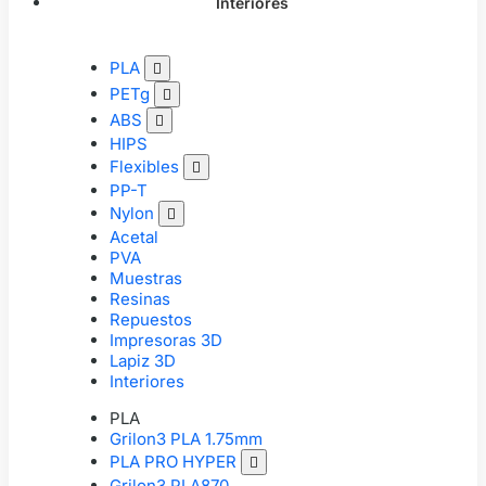
Interiores
PLA

PETg

ABS

HIPS
Flexibles

PP-T
Nylon

Acetal
PVA
Muestras
Resinas
Repuestos
Impresoras 3D
Lapiz 3D
Interiores
PLA
Grilon3 PLA 1.75mm
PLA PRO HYPER

Grilon3 PLA870