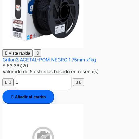

Vista rápida

Grilon3 ACETAL-POM NEGRO 1.75mm x1kg
$ 53.367,20
Valorado
de 5 estrellas basado en
reseña(s)





Añadir al carrito