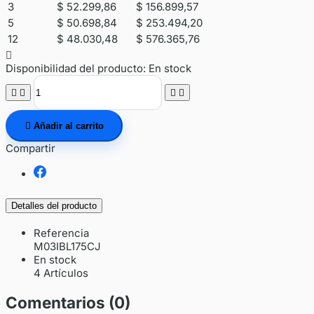
3
$ 52.299,86
$ 156.899,57
5
$ 50.698,84
$ 253.494,20
12
$ 48.030,48
$ 576.365,76

Disponibilidad del producto:
En stock





Añadir al carrito
Compartir
Detalles del producto
Referencia
M03IBL175CJ
En stock
4 Artículos
Comentarios (0)