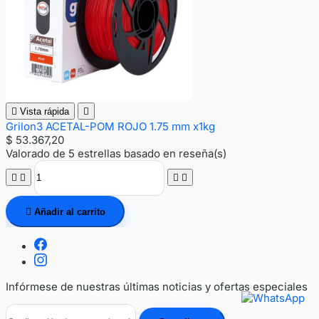

Vista rápida

Grilon3 ACETAL-POM ROJO 1.75 mm x1kg
$ 53.367,20
Valorado
de 5 estrellas basado en
reseña(s)





Añadir al carrito
Infórmese de nuestras últimas noticias y ofertas especiales