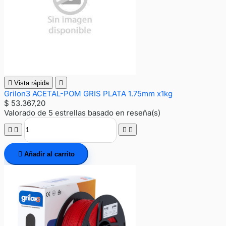

Vista rápida

Grilon3 ACETAL-POM GRIS PLATA 1.75mm x1kg
$ 53.367,20
Valorado
de 5 estrellas basado en
reseña(s)





Añadir al carrito