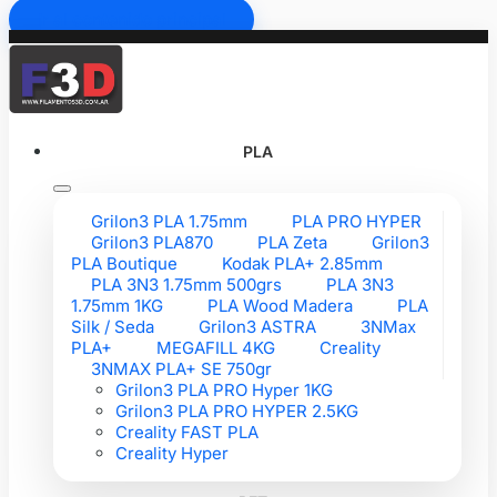
Ir al contenido principal
PLA
Grilon3 PLA 1.75mm
PLA PRO HYPER
Grilon3 PLA870
PLA Zeta
Grilon3
PLA Boutique
Kodak PLA+ 2.85mm
PLA 3N3 1.75mm 500grs
PLA 3N3
1.75mm 1KG
PLA Wood Madera
PLA
Silk / Seda
Grilon3 ASTRA
3NMax
PLA+
MEGAFILL 4KG
Creality
3NMAX PLA+ SE 750gr
Grilon3 PLA PRO Hyper 1KG
Grilon3 PLA PRO HYPER 2.5KG
Creality FAST PLA
Creality Hyper