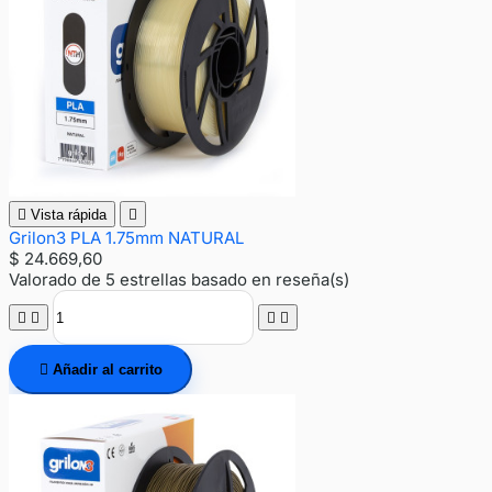

Vista rápida

Grilon3 PLA 1.75mm NATURAL
$ 24.669,60
Valorado
de 5 estrellas basado en
reseña(s)





Añadir al carrito