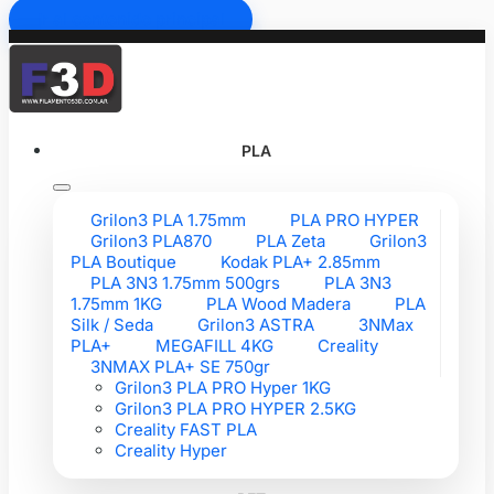
Ir al contenido principal
PLA
Grilon3 PLA 1.75mm
PLA PRO HYPER
Grilon3 PLA870
PLA Zeta
Grilon3
PLA Boutique
Kodak PLA+ 2.85mm
PLA 3N3 1.75mm 500grs
PLA 3N3
1.75mm 1KG
PLA Wood Madera
PLA
Silk / Seda
Grilon3 ASTRA
3NMax
PLA+
MEGAFILL 4KG
Creality
3NMAX PLA+ SE 750gr
Grilon3 PLA PRO Hyper 1KG
Grilon3 PLA PRO HYPER 2.5KG
Creality FAST PLA
Creality Hyper