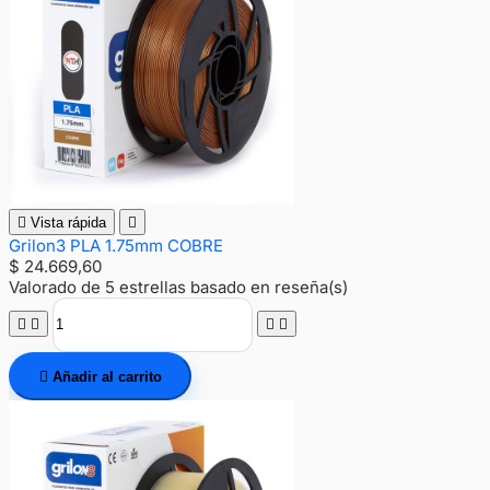

Vista rápida

Grilon3 PLA 1.75mm COBRE
$ 24.669,60
Valorado
de 5 estrellas basado en
reseña(s)





Añadir al carrito