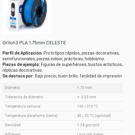
Grilon3 PLA 1.75mm CELESTE
Perfil de Aplicación:
Prototipos rápidos, piezas decorativas,
semifuncionales, piezas indoor, prácticas, hobbismo.
Piezas de ejemplo:
Figuras de superhéroes, bustos artísticos,
réplicas decorativas.
Se destaca por:
Bajo precio, buen brillo, facilidad de impresión.
Diámetro:
1.75 mm
Tolerancia de diámetro:
+- 0.03 mm
Temperatura extrusor:
190 / 210 °C
Temperatura plataforma (cama):
40 / 55 °C (opcional)
Densidad:
1.24 grs/cm3
Adhesivo:
Laca cab. fuerte