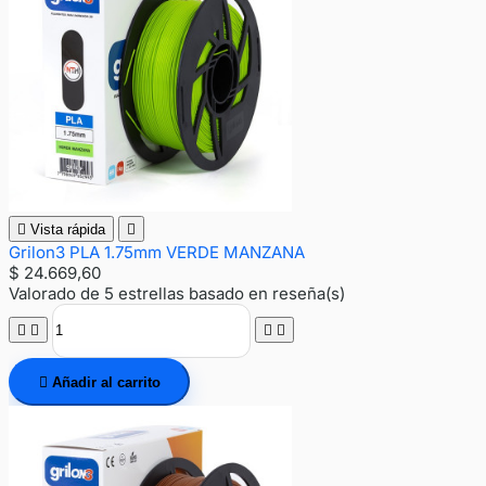

Vista rápida

Grilon3 PLA 1.75mm VERDE MANZANA
$ 24.669,60
Valorado
de 5 estrellas basado en
reseña(s)





Añadir al carrito