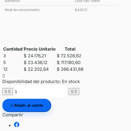
Adhesivo:
Laca cab. fuerte
Nivel de conocimiento:
BÁSICO
Cantidad
Precio Unitario
Total
3
$ 24.176,21
$ 72.528,62
5
$ 23.436,12
$ 117.180,60
12
$ 22.202,64
$ 266.431,68

Disponibilidad del producto:
En stock





Añadir al carrito
Compartir