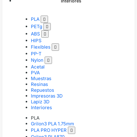
Interiores
PLA

PETg

ABS

HIPS
Flexibles

PP-T
Nylon

Acetal
PVA
Muestras
Resinas
Repuestos
Impresoras 3D
Lapiz 3D
Interiores
PLA
Grilon3 PLA 1.75mm
PLA PRO HYPER

Grilon3 PLA870