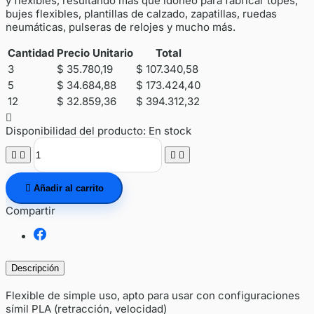
y flexibles, resultando más que idóneo para fabricar topes,
bujes flexibles, plantillas de calzado, zapatillas, ruedas
neumáticas, pulseras de relojes y mucho más.
Cantidad
Precio Unitario
Total
3
$ 35.780,19
$ 107.340,58
5
$ 34.684,88
$ 173.424,40
12
$ 32.859,36
$ 394.312,32

Disponibilidad del producto:
En stock





Añadir al carrito
Compartir
Descripción
Flexible de simple uso, apto para usar con configuraciones
símil PLA (retracción, velocidad)