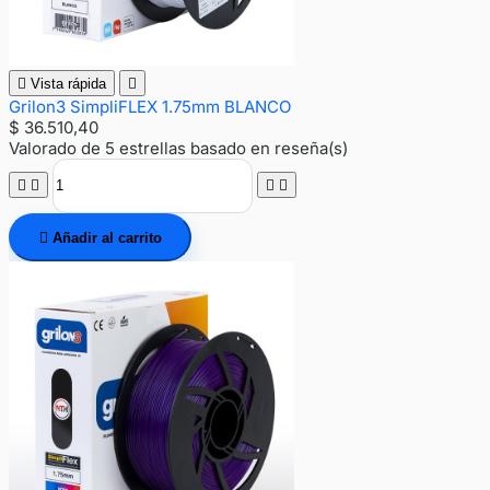

Vista rápida

Grilon3 SimpliFLEX 1.75mm BLANCO
$ 36.510,40
Valorado
de 5 estrellas basado en
reseña(s)





Añadir al carrito