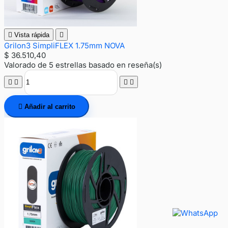

Vista rápida

Grilon3 SimpliFLEX 1.75mm NOVA
$ 36.510,40
Valorado
de 5 estrellas basado en
reseña(s)





Añadir al carrito