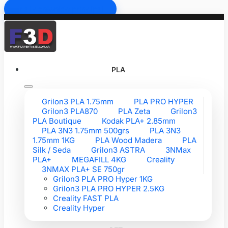
Ir al contenido principal
PLA
Grilon3 PLA 1.75mm
PLA PRO HYPER
Grilon3 PLA870
PLA Zeta
Grilon3
PLA Boutique
Kodak PLA+ 2.85mm
PLA 3N3 1.75mm 500grs
PLA 3N3
1.75mm 1KG
PLA Wood Madera
PLA
Silk / Seda
Grilon3 ASTRA
3NMax
PLA+
MEGAFILL 4KG
Creality
3NMAX PLA+ SE 750gr
Grilon3 PLA PRO Hyper 1KG
Grilon3 PLA PRO HYPER 2.5KG
Creality FAST PLA
Creality Hyper