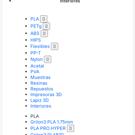
Interiores
PLA

PETg

ABS

HIPS
Flexibles

PP-T
Nylon

Acetal
PVA
Muestras
Resinas
Repuestos
Impresoras 3D
Lapiz 3D
Interiores
PLA
Grilon3 PLA 1.75mm
PLA PRO HYPER

Grilon3 PLA870