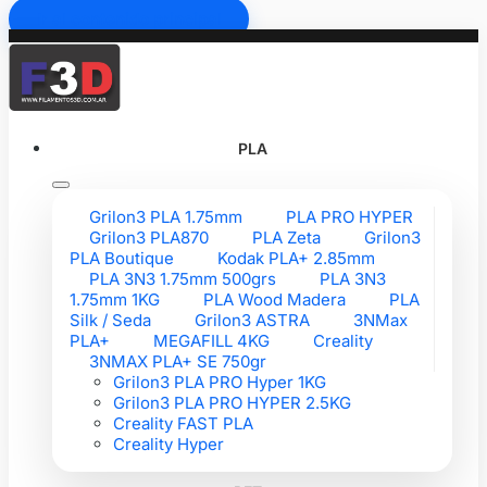
Ir al contenido principal
PLA
Grilon3 PLA 1.75mm
PLA PRO HYPER
Grilon3 PLA870
PLA Zeta
Grilon3
PLA Boutique
Kodak PLA+ 2.85mm
PLA 3N3 1.75mm 500grs
PLA 3N3
1.75mm 1KG
PLA Wood Madera
PLA
Silk / Seda
Grilon3 ASTRA
3NMax
PLA+
MEGAFILL 4KG
Creality
3NMAX PLA+ SE 750gr
Grilon3 PLA PRO Hyper 1KG
Grilon3 PLA PRO HYPER 2.5KG
Creality FAST PLA
Creality Hyper