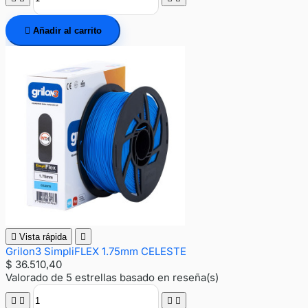

Añadir al carrito

Vista rápida

Grilon3 SimpliFLEX 1.75mm CELESTE
$ 36.510,40
Valorado
de 5 estrellas basado en
reseña(s)



