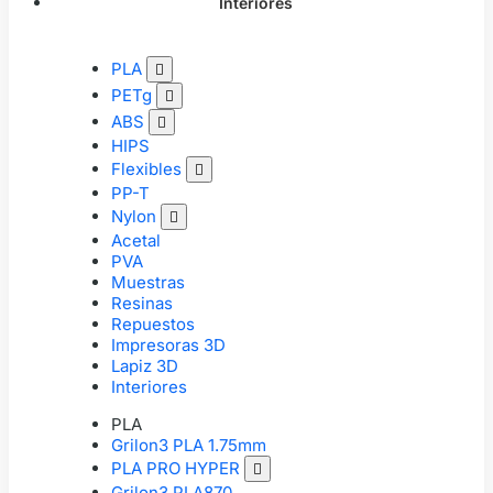
Interiores
PLA

PETg

ABS

HIPS
Flexibles

PP-T
Nylon

Acetal
PVA
Muestras
Resinas
Repuestos
Impresoras 3D
Lapiz 3D
Interiores
PLA
Grilon3 PLA 1.75mm
PLA PRO HYPER

Grilon3 PLA870