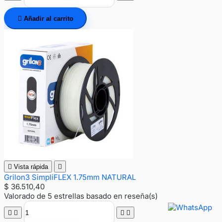

Añadir al carrito

Vista rápida

Grilon3 SimpliFLEX 1.75mm NATURAL
$ 36.510,40
Valorado
de 5 estrellas basado en
reseña(s)



