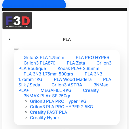
Ir al contenido principal
PLA
Grilon3 PLA 1.75mm
PLA PRO HYPER
Grilon3 PLA870
PLA Zeta
Grilon3
PLA Boutique
Kodak PLA+ 2.85mm
PLA 3N3 1.75mm 500grs
PLA 3N3
1.75mm 1KG
PLA Wood Madera
PLA
Silk / Seda
Grilon3 ASTRA
3NMax
PLA+
MEGAFILL 4KG
Creality
3NMAX PLA+ SE 750gr
Grilon3 PLA PRO Hyper 1KG
Grilon3 PLA PRO HYPER 2.5KG
Creality FAST PLA
Creality Hyper