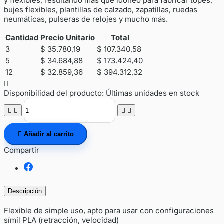
y flexibles, resultando más que idóneo para fabricar topes,
bujes flexibles, plantillas de calzado, zapatillas, ruedas
neumáticas, pulseras de relojes y mucho más.
Cantidad
Precio Unitario
Total
3
$ 35.780,19
$ 107.340,58
5
$ 34.684,88
$ 173.424,40
12
$ 32.859,36
$ 394.312,32

Disponibilidad del producto:
Últimas unidades en stock





Añadir al carrito
Compartir
Descripción
Flexible de simple uso, apto para usar con configuraciones
símil PLA (retracción, velocidad)