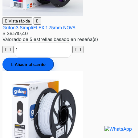

Vista rápida

Grilon3 SimpliFLEX 1.75mm NOVA
$ 36.510,40
Valorado
de 5 estrellas basado en
reseña(s)





Añadir al carrito