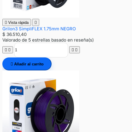

Vista rápida

Grilon3 SimpliFLEX 1.75mm NEGRO
$ 36.510,40
Valorado
de 5 estrellas basado en
reseña(s)





Añadir al carrito