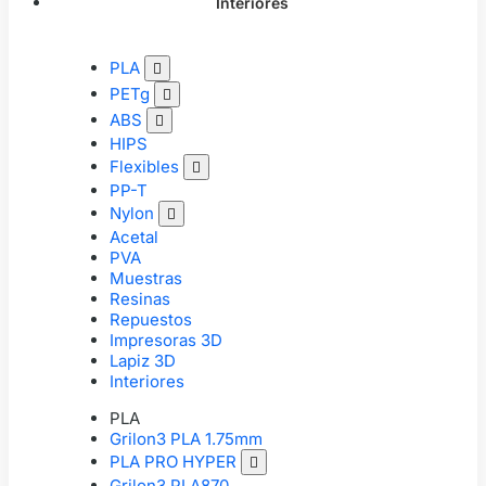
Interiores
PLA

PETg

ABS

HIPS
Flexibles

PP-T
Nylon

Acetal
PVA
Muestras
Resinas
Repuestos
Impresoras 3D
Lapiz 3D
Interiores
PLA
Grilon3 PLA 1.75mm
PLA PRO HYPER

Grilon3 PLA870